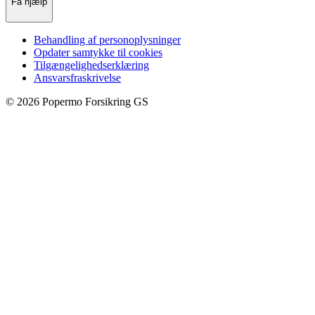
Få hjælp
Behandling af personoplysninger
Opdater samtykke til cookies
Tilgængelighedserklæring
Ansvarsfraskrivelse
©
2026
Popermo Forsikring GS