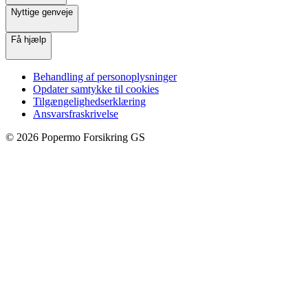
Nyttige genveje
Få hjælp
Behandling af personoplysninger
Opdater samtykke til cookies
Tilgængelighedserklæring
Ansvarsfraskrivelse
©
2026
Popermo Forsikring GS