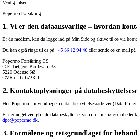
Venlig hilsen
Popermo Forsikring
1. Vi er den dataansvarlige – hvordan kont
Er du medlem, kan du logge ind på Min Side og skrive til os via kon
Du kan også ringe til os på
+45 66 12 94 48
eller sende os en mail på
Popermo Forsikring GS
C.F. Tietgens Boulevard 38
5220 Odense SØ
CVR nr. 61672311
2. Kontaktoplysninger på databeskyttelses
Hos Popermo har vi udpeget en databeskyttelsesrådgiver (Data Protect
Er der noget vedrørende databeskyttelse, som du har spørgsmål eller k
dpo@popermo.dk
.
3. Formålene og retsgrundlaget for behand