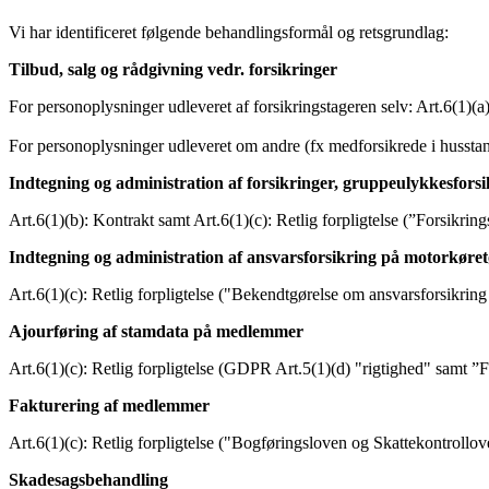
Vi har identificeret følgende behandlingsformål og retsgrundlag:
Tilbud, salg og rådgivning vedr. forsikringer
For personoplysninger udleveret af forsikringstageren selv: Art.6(1)(a
For personoplysninger udleveret om andre (fx medforsikrede i husstande
Indtegning og administration af forsikringer, gruppeulykkesforsi
Art.6(1)(b): Kontrakt samt Art.6(1)(c): Retlig forpligtelse (”Forsikr
Indtegning og administration af ansvarsforsikring på motorkø
Art.6(1)(c): Retlig forpligtelse ("Bekendtgørelse om ansvarsforsikring
Ajourføring af stamdata på medlemmer
Art.6(1)(c): Retlig forpligtelse (GDPR Art.5(1)(d) "rigtighed" samt ”F
Fakturering af medlemmer
Art.6(1)(c): Retlig forpligtelse ("Bogføringsloven og Skattekontrollov
Skadesagsbehandling