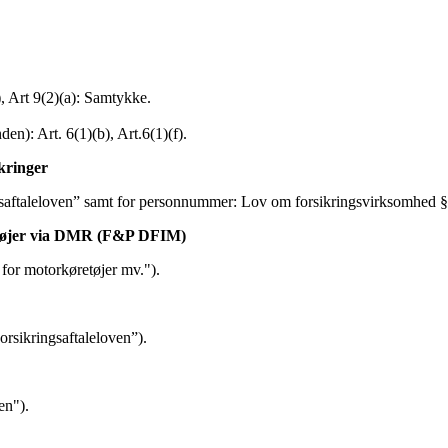
), Art 9(2)(a): Samtykke.
n): Art. 6(1)(b), Art.6(1)(f).
kringer
ingsaftaleloven” samt for personnummer: Lov om forsikringsvirksomhed §
retøjer via DMR (F&P DFIM)
 for motorkøretøjer mv.").
orsikringsaftaleloven”).
en").