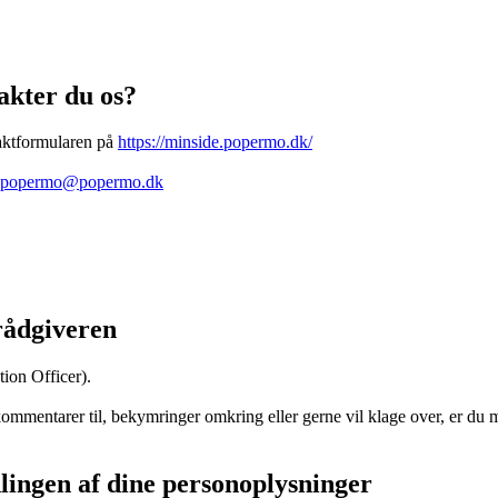
akter du os?
taktformularen på
https://minside.popermo.dk/
popermo@popermo.dk
rådgiveren
ion Officer).
ommentarer til, bekymringer omkring eller gerne vil klage over, er du 
lingen af dine personoplysninger