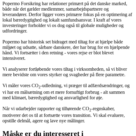
Popermo Forsikring har relationer primært på det danske marked,
både når det gælder medlemmer, samarbejdspartnere og
leverandører. Derfor ligger vores primære fokus på en optimering af
lokal bæredygtighed og lokalt samfundsansvar. I kraft af vores
investeringer forholder vi os dog også til globale muligheder og
udfordringer.
Popermo har historisk set bidraget med tiltag for at hjælpe både
miljøet og udsatte, sårbare danskere, der har brug for en hjælpende
hånd. Vi fortsætter i den retning - vores rejse er blot blevet
intensiveret.
Vi analyserer fortløbende vores tiltag i virksomheden, så vi bliver
mere bevidste om vores styrker og svagheder på flere parametre.
Vi måler vores CO
-udledning, vi præger til adfærdsændringer, og
2
vi har en målsætning om et mere fornuftigt forbrug - alt sammen
med klimaet, bæredygtighed og ansvarlighed for øje.
Når vi udarbejder rapporter og tilhørende CO
-regnskaber,
2
motiverer det os til at fortsætte vores transition. Vi skal evaluere,
opstille delmål, agere og lave nye målinger.
Måske er du interesseret i