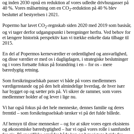
og inden 2030 opnå en reduktion af vores udledte drivhusgasser på
40 %. Vores målsætning om en CO
-reduktion på 40 % blev
2
besluttet af bestyrelsen i 2021.
Popermo har lavet CO
-regnskab siden 2020 med 2019 som basisår,
2
og vi tager derfor udgangspunkt i beregninger herfra. Ved behov for
et længere historisk perspektiv kan vi trække enkelte data tilbage til
2015.
En del af Popermos kerneværdier er ordentlighed og ansvarlighed,
og disse værdier er med os i dagligdagen, i strategiske beslutninger
og i vores fortsatte fokus på forandring i en – for os - mere
bæredygtig retning.
Som forsikringsselskab passer vi både på vores medlemmers
værdigenstande og på den helt almindelige hverdag, de hver især
har bygget op og sætter pris på. Vi sikrer de rammer, som vores
medlemmer holder af og lever i lige nu.
Vi har også fokus på det hele menneske, dennes familie og deres
fremtid – som forsikringsselskab tænker vi på det fulde billede.
Af hensyn til disse mennesker – og for at sikre vores egen eksistens
og økonomiske bæredygtighed – har vi også vores rolle i samfundet