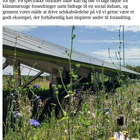
for øje. På specifikke områder både kan og bør vi tage højde for
klimamæssige forandringer samt bidrage til en social indsats, og
gennem vores måde at drive selskabsledelse på vil vi gerne være et
godt eksempel, der forhåbentlig kan inspirere andre til forandring.