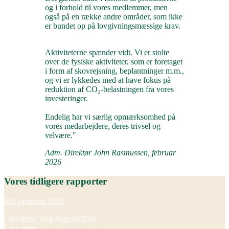
og i forhold til vores medlemmer, men
også på en række andre områder, som ikke
er bundet op på lovgivningsmæssige krav.
Aktiviteterne spænder vidt. Vi er stolte
over de fysiske aktiviteter, som er foretaget
i form af skovrejsning, beplantninger m.m.,
og vi er lykkedes med at have fokus på
reduktion af CO₂-belastningen fra vores
investeringer.
Endelig har vi særlig opmærksomhed på
vores medarbejdere, deres trivsel og
velvære."
Adm. Direktør John Rasmussen, februar
2026
Vores tidligere rapporter
ESG-rapport 2024
Læs mere: /esg-rapport-2024
Læs mere