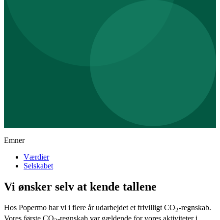
Emner
Værdier
Selskabet
Vi ønsker selv at kende tallene
Hos Popermo har vi i flere år udarbejdet et frivilligt CO
-regnskab.
2
Vores første CO
-regnskab var gældende for vores aktiviteter i