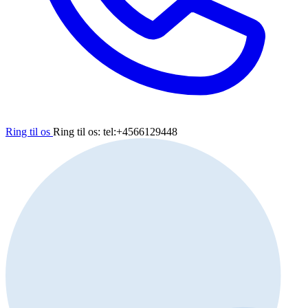
Ring til os
Ring til os: tel:+4566129448