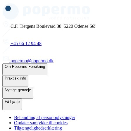
C.F. Tietgens Boulevard 38, 5220 Odense SØ
+45 66 12 94 48
popermo@popermo.dk
Om Popermo Forsikring
Praktisk info
Nyttige genveje
Få hjælp
Behandling af personoplysninger
Opdater samtykke til cookies
Tilgængelighedserklæring