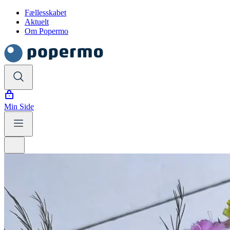
Fællesskabet
Aktuelt
Om Popermo
Min Side