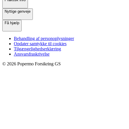
Nyttige genveje
Få hjælp
Behandling af personoplysninger
Opdater samtykke til cookies
Tilgængelighedserklæring
Ansvarsfraskrivelse
©
2026
Popermo Forsikring GS