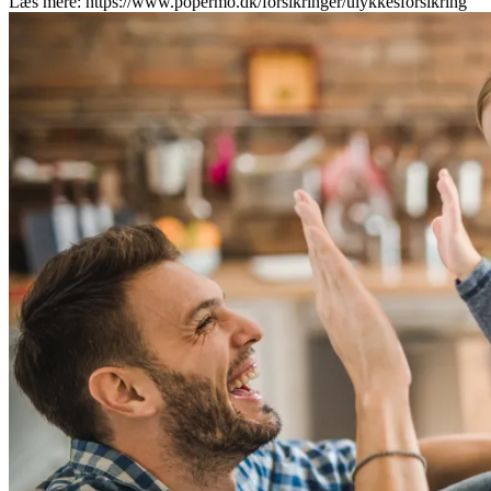
Læs mere: https://www.popermo.dk/forsikringer/ulykkesforsikring