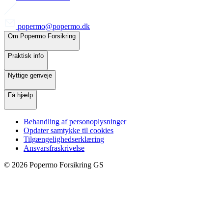
popermo@popermo.dk
Om Popermo Forsikring
Praktisk info
Nyttige genveje
Få hjælp
Behandling af personoplysninger
Opdater samtykke til cookies
Tilgængelighedserklæring
Ansvarsfraskrivelse
©
2026
Popermo Forsikring GS