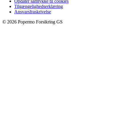
Opdater samtykke til cookies
Tilgængelighedserklæring
Ansvarsfraskrivelse
©
2026
Popermo Forsikring GS