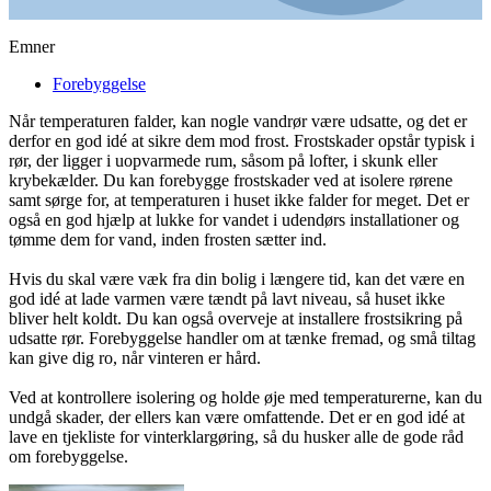
Emner
Forebyggelse
Når temperaturen falder, kan nogle vandrør være udsatte, og det er
derfor en god idé at sikre dem mod frost. Frostskader opstår typisk i
rør, der ligger i uopvarmede rum, såsom på lofter, i skunk eller
krybekælder. Du kan forebygge frostskader ved at isolere rørene
samt sørge for, at temperaturen i huset ikke falder for meget. Det er
også en god hjælp at lukke for vandet i udendørs installationer og
tømme dem for vand, inden frosten sætter ind.
Hvis du skal være væk fra din bolig i længere tid, kan det være en
god idé at lade varmen være tændt på lavt niveau, så huset ikke
bliver helt koldt. Du kan også overveje at installere frostsikring på
udsatte rør. Forebyggelse handler om at tænke fremad, og små tiltag
kan give dig ro, når vinteren er hård.
Ved at kontrollere isolering og holde øje med temperaturerne, kan du
undgå skader, der ellers kan være omfattende. Det er en god idé at
lave en tjekliste for vinterklargøring, så du husker alle de gode råd
om forebyggelse.