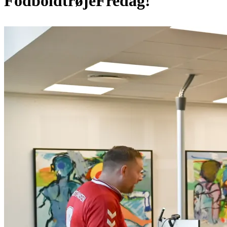
FodboldtrøjeFredag!