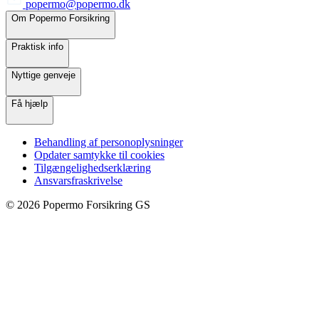
popermo@popermo.dk
Om Popermo Forsikring
Praktisk info
Nyttige genveje
Få hjælp
Behandling af personoplysninger
Opdater samtykke til cookies
Tilgængelighedserklæring
Ansvarsfraskrivelse
©
2026
Popermo Forsikring GS