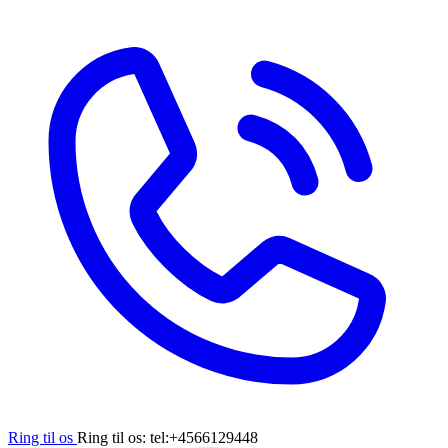
Ring til os
Ring til os: tel:+4566129448