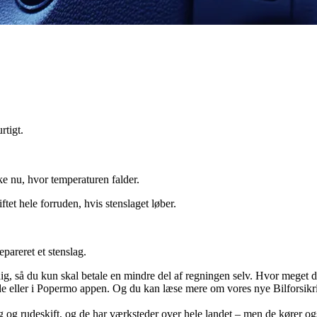
rtigt.
ske nu, hvor temperaturen falder.
iftet hele forruden, hvis stenslaget løber.
epareret et stenslag.
dig, så du kun skal betale en mindre del af regningen selv. Hvor meget d
de eller i Popermo appen. Og du kan læse mere om vores nye Bilforsik
g rudeskift, og de har værksteder over hele landet – men de kører også