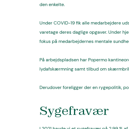
den enkelte.
Under COVID-19 fik alle medarbejdere uds
varetage deres daglige opgaver. Under hje
fokus på medarbejdernes mentale sundhe
På arbejdspladsen har Popermo kantineord
lydafskærmning samt tilbud om skærmbrill
Derudover foreligger der en rygepolitik, p
Sygefravær
I 2021 havde vi et sygefravær på 2,99 % af