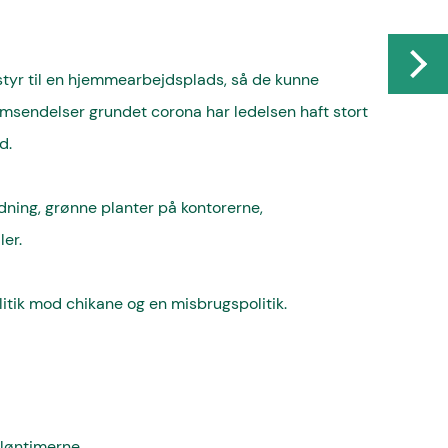
tyr til en hjemmearbejdsplads, så de kunne
msendelser grundet corona har ledelsen haft stort
d.
ning, grønne planter på kontorerne,
er.
olitik mod chikane og en misbrugspolitik.
 løntimerne.