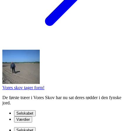
Vores skov tager form!
De første træer i Vores Skov har nu sat deres rødder i den fynske
jord.
Selskabet
Værdier
Selskabet