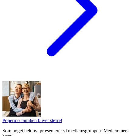
Popermo-familien bliver større!
Som noget helt nyt præsenterer vi medlemsgruppen ’Medlemmers