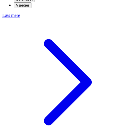
Værdier
Læs mere