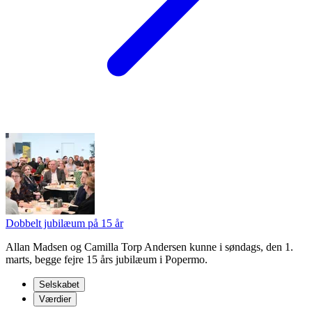
Dobbelt jubilæum på 15 år
Allan Madsen og Camilla Torp Andersen kunne i søndags, den 1.
marts, begge fejre 15 års jubilæum i Popermo.
Selskabet
Værdier