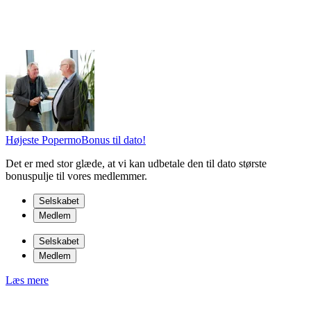
Højeste PopermoBonus til dato!
Det er med stor glæde, at vi kan udbetale den til dato største
bonuspulje til vores medlemmer.
Selskabet
Medlem
Selskabet
Medlem
Læs mere