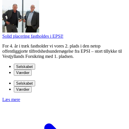
Solid placering fastholdes i EPSI!
For 4. år i træk fastholder vi vores 2. plads i den netop
offentliggjorte tilfredshedsundersøgelse fra EPSI – stort tillykke til
Vestjyllands Forsikring med 1. pladsen.
Selskabet
Værdier
Selskabet
Værdier
Læs mere