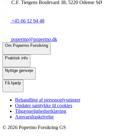
C.F. Tietgens Boulevard 38, 5220 Odense SØ
+45 66 12 94 48
popermo@popermo.dk
Om Popermo Forsikring
Praktisk info
Nyttige genveje
Få hjælp
Behandling af personoplysninger
Opdater samtykke til cookies
Tilgængelighedserklæring
Ansvarsfraskrivelse
©
2026
Popermo Forsikring GS